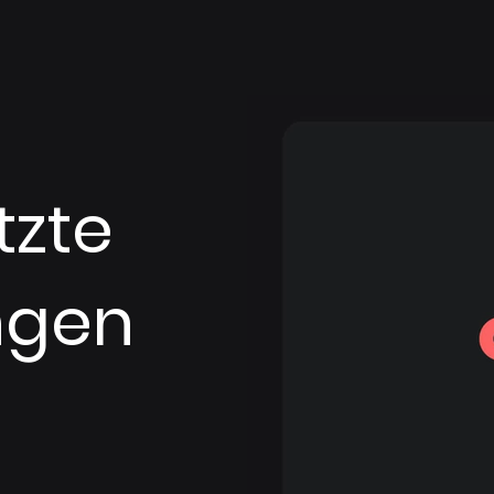
tzte
ngen